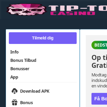
Tilmeld dig
BEDST
Info
Op t
Bonus Tilbud
Grat
Bonusser
Modtag 
App
indskud 
en vinde
Download APK
Få B
Bonus