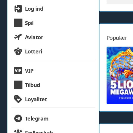
Log ind
Spil
Aviator
Populær
Lotteri
VIP
Tilbud
Loyalitet
Telegram
Fællesskab