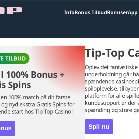
Info
Bonus Tilbud
Bonuser
App
Tip-Top C
E TILBUD
Oplev det fantastiske 
il 100% Bonus +
underholdning går hån
spændende casinospil,
is Spins
spiloplevelse, tilbyde
platform for alle spil
en 100% match på dit første
kundesupport er der a
og nyd ekstra Gratis Spins for
spænding og store gevi
nde start hos Tip-Top Casino!
Spil nu
onus