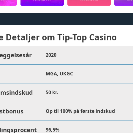
e Detaljer om Tip-Top Casino
æggelsesår
2020
MGA, UKGC
msindskud
50 kr.
stbonus
Op til 100% på første indskud
lingsprocent
96,5%