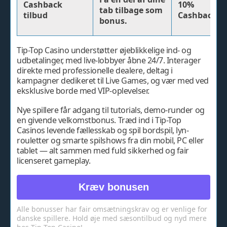
Cashback
10%
tab tilbage som
tilbud
Cashback
bonus.
Tip-Top Casino understøtter øjeblikkelige ind- og
udbetalinger, med live-lobbyer åbne 24/7. Interager
direkte med professionelle dealere, deltag i
kampagner dedikeret til Live Games, og vær med ved
eksklusive borde med VIP-oplevelser.
Nye spillere får adgang til tutorials, demo-runder og
en givende velkomstbonus. Træd ind i Tip-Top
Casinos levende fællesskab og spil bordspil, lyn-
rouletter og smarte spilshows fra din mobil, PC eller
tablet — alt sammen med fuld sikkerhed og fair
licenseret gameplay.
Kræv bonusen
Alle bonusser har fair omsætningskrav og er venlige for
danske spillere. Hold øje med sæsontilbud og nyd mere