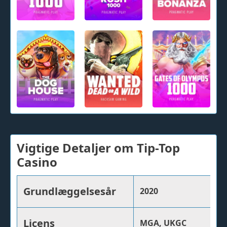
Vigtige Detaljer om Tip-Top
Casino
Grundlæggelsesår
2020
Licens
MGA, UKGC