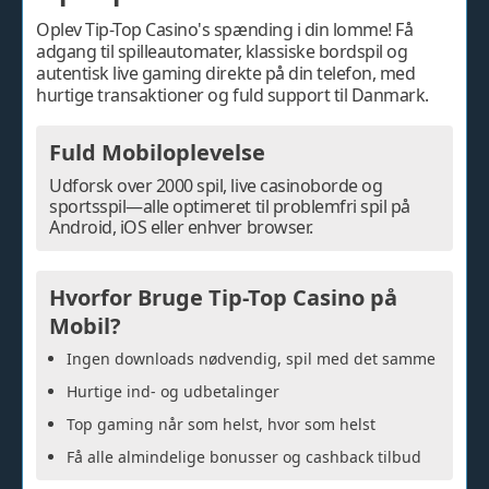
Oplev Tip-Top Casino's spænding i din lomme! Få
adgang til spilleautomater, klassiske bordspil og
autentisk live gaming direkte på din telefon, med
hurtige transaktioner og fuld support til Danmark.
Fuld Mobiloplevelse
Udforsk over 2000 spil, live casinoborde og
sportsspil—alle optimeret til problemfri spil på
Android, iOS eller enhver browser.
Hvorfor Bruge Tip-Top Casino på
Mobil?
Ingen downloads nødvendig, spil med det samme
Hurtige ind- og udbetalinger
Top gaming når som helst, hvor som helst
Få alle almindelige bonusser og cashback tilbud