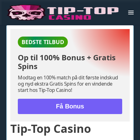
BEDSTE TILBUD
Op til 100% Bonus + Gratis
Spins
Modtag en 100% match på dit første indskud
og nyd ekstra Gratis Spins for en vindende
start hos Tip-Top Casino!
Få Bonus
Tip-Top Casino